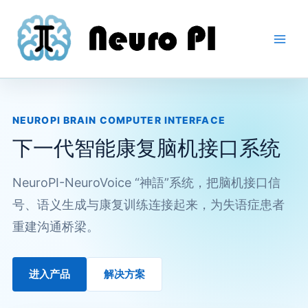
跳
Main
至
Men
内
容
NEUROPI BRAIN COMPUTER INTERFACE
下一代智能康复脑机接口系统
NeuroPI-NeuroVoice “神語”系统，把脑机接口信
号、语义生成与康复训练连接起来，为失语症患者
重建沟通桥梁。
进入产品
解决方案